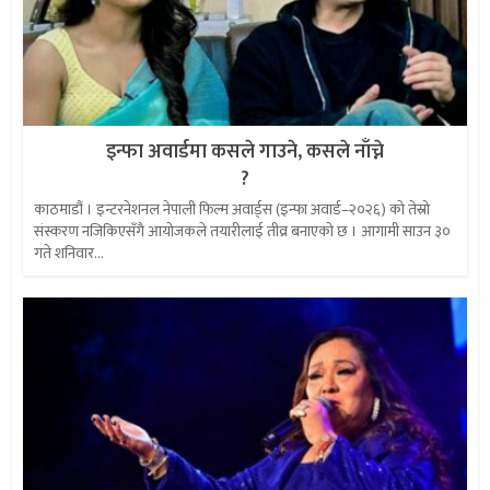
इन्फा अवार्डमा कसले गाउने, कसले नाँच्ने
?
काठमाडौं । इन्टरनेशनल नेपाली फिल्म अवार्ड्स (इन्फा अवार्ड–२०२६) को तेस्रो
संस्करण नजिकिएसँगै आयोजकले तयारीलाई तीव्र बनाएको छ । आगामी साउन ३०
गते शनिवार...