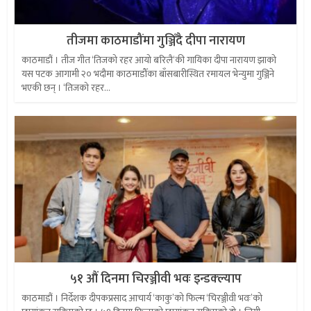
तीजमा काठमाडौंमा गुञ्जिँदै दीपा नारायण
काठमाडौं । तीज गीत ‘तिजको रहर आयो बरिलै‘की गायिका दीपा नारायण झाको
यस पटक आगामी २० भदौमा काठमाडौँका बाँसबारीस्थित रमायल भेन्युमा गुञ्जिने
भएकी छन् । ‘तिजको रहर...
५१ औं दिनमा चिरञ्जीवी भवः इन्डक्ल्याप
काठमाडौं । निर्देशक दीपकप्रसाद आचार्य ‘काकु’को फिल्म ‘चिरञ्जीवी भवः’को