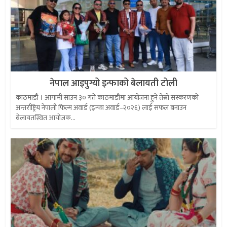
नेपाल आइपुग्यो इन्फाको बेलायती टोली
काठमाडौं । आगामी साउन ३० गते काठमाडौंमा आयोजना हुने तेस्रो संस्करणको
अन्तर्राष्ट्रिय नेपाली फिल्म अवार्ड (इन्फा अवार्ड–२०२६) लाई सफल बनाउन
बेलायतस्थित आयोजक...