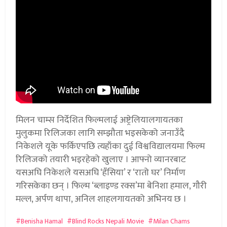
मिलन चाम्स निर्देशित फिल्मलाई अष्ट्रेलियालगायतका
मुलुकमा रिलिजका लागि सम्झौता भइसकेको जनाउँदै
निकेशले यूके फर्किएपछि त्यहाँका दुई विश्वविद्यालयमा फिल्म
रिलिजको तयारी भइरहेको खुलाए । आफ्नो व्यानरबाट
यसअघि निकेशले यसअघि ‘हँसिया’ र ‘रातो घर’ निर्माण
गरिसकेका छन् । फिल्म ‘ब्लाइण्ड रक्स’मा बेनिशा हमाल, गौरी
मल्ल, अर्पण थापा, अनिल शाहलगायतको अभिनय छ ।
Benisha Hamal
Blind Rocks Nepali Movie
Milan Chams