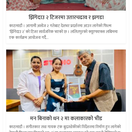
झिँगेदाउ २ टिजरमा उतारचढाव र झगडा
काठमाडौं । आगामी असोज २ गतेबाट देशभर प्रदर्शनमा आउन लागेको फिल्म
‘झिँगेदाउ २’ को टिजर सार्वजनिक भएको छ । ललितपुरको क्यूएफएक्स लबिममा
एक कार्यक्रम आयोजना गर्दै...
मन बिनाको धन २ मा कलाकारको भीड
काठमाडौं । संगीतकार तथा गायक टंक बुढाथोकीको निर्देशनमा निर्माण हुन लागेको