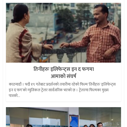
तिनीहरुः इलिफेन्ट्स इन द फगमा
आमाको संघर्ष
काठमाडौं । भदौ १९ गतेबाट प्रदर्शनको तयारीमा रहेको फिल्म ‘तिनीहरुः इलिफेन्ट्स
इन द फग’को म्युजिकल ट्रेलर सार्वजनिक भएको छ । ट्रेलरमा फिल्मका मुख्य
पात्रको...