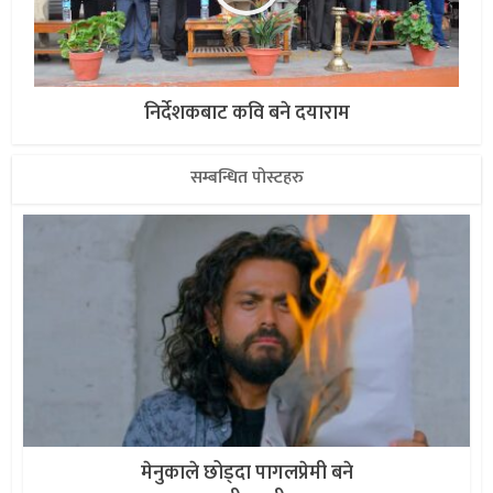
निर्देशकबाट कवि बने दयाराम
सम्बन्धित पोस्टहरु
मेनुकाले छोड्दा पागलप्रेमी बने