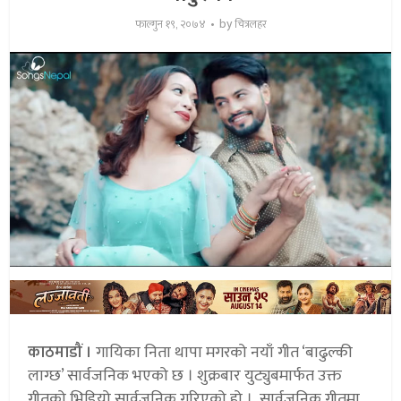
by
फाल्गुन १९, २०७४
चित्रलहर
काठमाडौं ।
गायिका निता थापा मगरको नयाँ गीत ‘बाढुल्की
लाग्छ’ सार्वजनिक भएको छ । शुक्रबार युट्युबमार्फत उक्त
गीतको भिडियो सार्वजनिक गरिएको हो । सार्वजनिक गीतमा