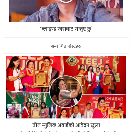
‘ब्लाइण्ड रक्सबाट सन्तुष्ट छु’
सम्बन्धित पोस्टहरु
तीज म्युजिक अवार्डको आवेदन खुला