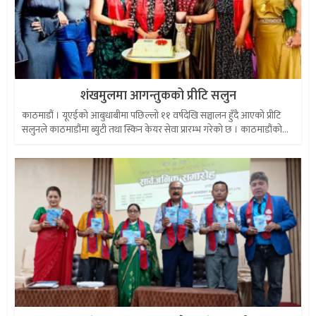
शंखमुलमा आगन्तुकको प्रीटि सलुन
काठमाडौं । यूएईको आबुधाबीमा पछिल्लो ११ वर्षदेखि सञ्चालन हुँदै आएको प्रीटि
सलुनले काठमाडौंमा ब्युटी तथा स्किन केयर सेवा प्रारम्भ गरेको छ । काठमाडौंको...