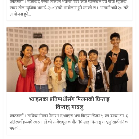
काठमाडौं । नजिकिँदै गरेको तीजको अवसर पारेर ‘तीज फेस्टिबल एवं पाँचौं म्युजिक
खबर तीज म्युजिक अवार्ड–२०८३’को आयोजना हुने भएको छ । आगामी भदौं २० गते
आयोजना हुने...
भ्वाइसका प्रतिष्पर्धीसँग मिलनको घिन्ताङ्ग
घिन्ताङ्ग मादलु
काठमाडौं । गायिका मिलन नेवार र द भ्वाइस अफ किड्स सिजन ५ का उनका टप–६
प्रतिस्पर्धीहरूको स्वरमा रहेको सन्देशमूलक गीत ‘घिन्ताङ्ग घिन्ताङ्ग मादलु’ सार्वजनिक
भएको...