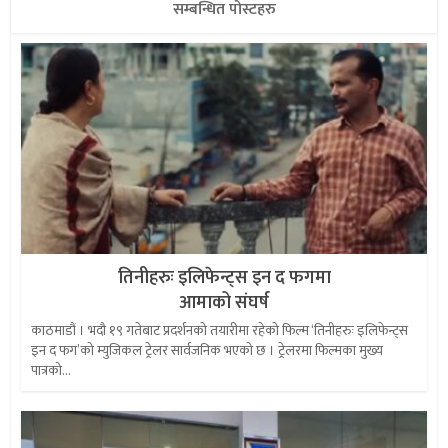
सम्बन्धित पोस्टहरु
तिनीहरुः इलिफेन्ट्स इन द फगमा
आमाको संघर्ष
काठमाडौं । भदौ १९ गतेबाट प्रदर्शनको तयारीमा रहेको फिल्म ‘तिनीहरुः इलिफेन्ट्स
इन द फग’को म्युजिकल ट्रेलर सार्वजनिक भएको छ । ट्रेलरमा फिल्मका मुख्य
पात्रको...