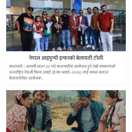
नेपाल आइपुग्यो इन्फाको बेलायती टोली
काठमाडौं । आगामी साउन ३० गते काठमाडौंमा आयोजना हुने तेस्रो संस्करणको
अन्तर्राष्ट्रिय नेपाली फिल्म अवार्ड (इन्फा अवार्ड–२०२६) लाई सफल बनाउन
बेलायतस्थित आयोजक...