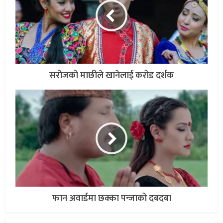
सरोजको माछीले खानेलाई करोड दर्शक
फान अवार्डमा छक्का पन्जाको दबदबा