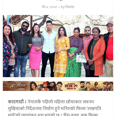
by
चैत्र ७, २०७४
चित्रलहर
काठमाडौं ।
नेपालकै पहिलो महिला छाँयाकार सवनम
मुखियाको निर्देशनमा निर्माण हुने भनिएको फिल्म ‘लखपति
माग्ने’को छायांकन शुरु भएको छ । ड्रिम वल्र्ड अफ फिल्म