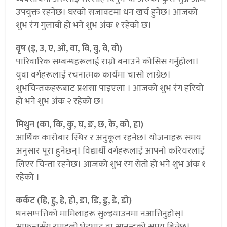
उपयुक्त रहनेछ। घरको सजावटमा धन खर्च हुनेछ। आजको
शुभ रंग गुलाबी हो भने शुभ अंक १ रहेको छ।
वृष (इ, उ, ए, ओ, वा, वि, वु, वे, वो)
पारिवारिक सम्बन्धहरूलाई राम्रो बनाउने कोसिस गर्नुहोला।
युवा वर्गहरूलाई रचनात्मक कार्यमा चासो लाग्नेछ।
शुभचिन्तकहरूबाट प्रशंसा पाइएला । आजको शुभ रंग हरियो
हो भने शुभ अंक २ रहेको छ।
मिथुन (का, कि, कु, घ, ङ, छ, के, को, हा)
आर्थिक कारोबार स्थिर र अनुकूल रहनेछ। योजनाहरू समय
अनुसार पूरा हुनेछन्। विद्यार्थी वर्गहरूलाई आफ्नो करियरलाई
लिएर चिन्ता रहनेछ। आजको शुभ रंग सेतो हो भने शुभ अंक १
रहेको ।
कर्कट (हि, हु, हे, हो, डा, डि, डु, डे, डो)
धनसम्पत्तिको मामिलाहरू सुल्झ्याउनमा नआत्तिनुहोस्।
आफन्तसँग रमाइलो भेटघाट वा आनन्दको समय बित्नेछ।