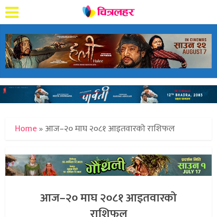
Home
»
आज–२० माघ २०८१ आइतवारको राशिफल
आज–२० माघ २०८१ आइतवारको
राशिफल