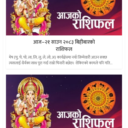
आज–२१ साउन २०८३ बिहीबारको
राशिफल
मेष (चु, चे, चो, ला, लि, लु, ले, लो, अ) कार्यक्षेत्रमा नयाँ जिम्मेवारी आउन सक्छ
त्यसलाई धैर्यका साथ पूरा गर्दा राम्रो चिनारी बन्नेछ। रोकिएको कामले पनि गति...