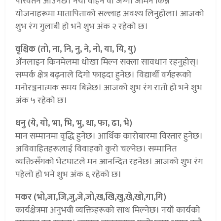
परिवर्तन आउनेछ। नयाँ वाहन वा जग्गा जमिन किन्ने
योजनाहरूमा मातापिताको सल्लाह अवश्य लिनुहोला। आजको
शुभ रंग गुलाबी हो भने शुभ अंक २ रहेको छ।
वृश्चिक (तो, ना, नि, नु, ने, नो, या, यि, यु)
अँनलाइन किनमेलमा धोखा मिल्न सक्ला सावधान रहनुहोस्।
सम्पर्क क्षेत्र बढ्नाले दिगो फाइदा हुनेछ। विद्यार्थी वर्गहरूको
मनोरञ्जनात्मक समय बित्नेछ। आजको शुभ रंग रातो हो भने शुभ
अंक ५ रहेको छ।
धनु (ये, यो, भा, भि, भु, धा, फा, ढा, भे)
मान सम्मानमा वृद्धि हुनेछ। आर्थिक कारोबारमा विस्तार हुनेछ।
अविवाहितहरूलाई विवाहको कुरो चल्नेछ। सम्मानित
व्यक्तिसँगको भेटघाटले मन आनन्दित रहनेछ। आजको शुभ रंग
पहेलो हो भने शुभ अंक ६ रहेको छ।
मकर (भो,जा,जि,जु,जे,जो,ख,खि,खु,खे,खो,गा,गि)
कार्यक्षेत्रमा अनुभवी व्यक्तिहरूको साथ मिल्नेछ। नयाँ कार्यको