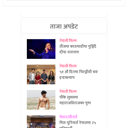
ताजा अपडेट
नेपाली फिल्म
तीजमा काठमाडौंमा गुञ्जिँदै
दीपा नारायण
नेपाली फिल्म
५१ औं दिनमा चिरञ्जीवी भवः
इन्डक्ल्याप
नेपाली फिल्म
पीके लुक्समा
महाराजधिराजका पुष्प
फेशन/सौन्दर्य
मिस युनिभर्स नेपालमा २५