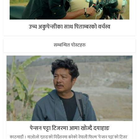
उच्च अकुपेन्सीका साथ पिताम्बरको वर्चस्व
सम्बन्धित पोस्टहरु
पेन्सन पट्टा टिजरमा आमा खोज्दै दयाहाङ
काठमाडौं । माओत्से गुरुङको निर्देशनमा बनेको नेपाली फिल्म ‘पेन्सन पट्टा’को टिजर