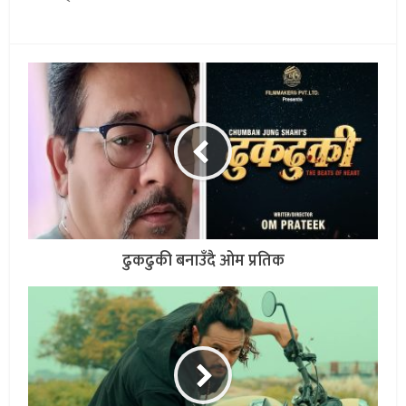
ढुकढुकी बनाउँदै ओम प्रतिक