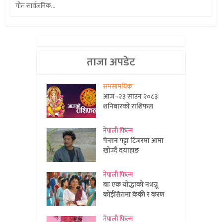
गीत सार्वजनिक...
ताजा अपडेट
समसामयिक
आज–२३ साउन २०८३
शनिबारको राशिफल
नेपाली फिल्म
पेन्सन पट्टा टिजरमा आमा
खोज्दै दयाहाङ
नेपाली फिल्म
बाः एक योद्धाको नभन्नू
कोईसितमा केकी र करण
नेपाली फिल्म