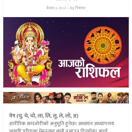
by
बैशाख ३, २०८२
चित्रलहर
मेष (चु, चे, चो, ला, लि, लु, ले, लो, अ)
शारीरिक कमजोरीको अनुभूति हुनेछ। अध्ययन अध्यापनमा
पछाडि परिएला मेहनतमा कमी नआउन दिनुहोस्। कार्य