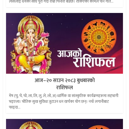
त्यसलाई धैर्यका साथ पूरा गर्दा राम्रो चिनारी बन्नेछ। रोकिएको कामले पनि गति...
आज–२० साउन २०८३ बुधबारको
राशिफल
मेष (चु, चे, चो, ला, लि, लु, ले, लो, अ) धार्मिक वा सांस्कृतिक कार्यक्रमहरूमा सहभागी
भइएला। भौतिक सुख सुविधा जुटाउन धन खर्चका योग छन्। नयाँ लगानीबाट
फाइदा...