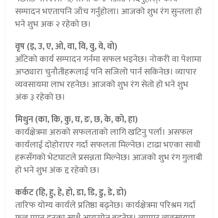
सम्पादन भएतापनि जाँच गर्नुहोला। आजको शुभ रंग सुन्तला हो
भने शुभ अक २ रहेको छ।
वृष (इ, उ, ए, ओ, वा, वि, वु, वे, वो)
आँटेको कार्य सम्पादन गर्नमा सफल भइनेछ। नोकरी वा पेशामा
अप्ठ्यारा चुनौतीहरूलाई पनि सजिलो पार्न सकिनेछ। व्यापार
व्यवसायमा लाभ रहनेछ। आजको शुभ रंग सेतो हो भने शुभ
अंक ३ रहेको छ।
मिथुन (का, कि, कु, घ, ङ, छ, के, को, हा)
कार्यक्षेत्रमा अरुको सफलताको लागि खटिनु पर्ला। असफल
कार्यलाई दोहोराएर गर्दा सफलता मिल्नेछ। टाढा भएका साथी
हरूसँगको भेटघाटले प्रसन्नता मिल्नेछ। आजको शुभ रंग गुलाबी
हो भने शुभ अंक द्द रहेको छ।
कर्कट (हि, हु, हे, हो, डा, डि, डु, डे, डो)
तारिफ योग्य कार्यले प्रतिष्ठा बढ्नेछ। कार्यक्षेत्रमा परिश्रम गर्दा
फल प्राप्त हुनुका साथै आयस्रोत बढ्नेछ। व्यापार व्यवसायमा