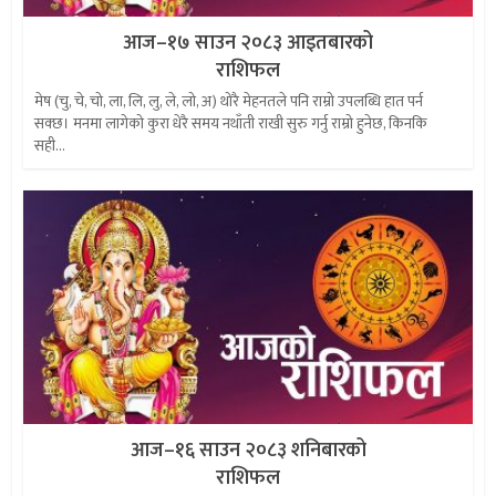
आज–१७ साउन २०८३ आइतबारको
राशिफल
मेष (चु, चे, चो, ला, लि, लु, ले, लो, अ) थोरै मेहनतले पनि राम्रो उपलब्धि हात पर्न
सक्छ। मनमा लागेको कुरा धेरै समय नथाँती राखी सुरु गर्नु राम्रो हुनेछ, किनकि
सही...
आज–१६ साउन २०८३ शनिबारको
राशिफल