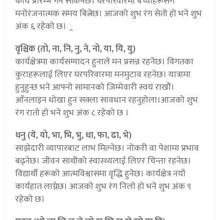
कार्य प्रारम्भ गर्न सकिनेछ। घरपरिवारमा बच्चाहरूसँग
मनोरंजनात्मक समय बित्नेछ। आजको शुभ रंग सेतो हो भने शुभ
अंक ६ रहेको छ।्र
वृश्चिक (तो, ना, नि, नु, ने, नो, या, यि, यु)
कार्यक्षेत्रमा कार्यसम्पादन हुनाले मन प्रसन्न रहनेछ। विगतका
कुराहरूलाई लिएर घरपरिवारमा मनमुटाव रहनेछ। यात्रामा
हुनुहुन्छ भने आफ्नो सामानको जिम्मेवारी स्वयं राखौं।
आँनलाइन धोखा हुन सक्ला सावधान रहनुहोला।आजको शुभ
रंग रातो हो भने शुभ अंक ८ रहेको छ ।
धनु (ये, यो, भा, भि, भु, धा, फा, ढा, भे)
साझेदारी व्यापारबाट लाभ मिल्नेछ। नोकरी वा पेशामा प्रभाव
बढ्नेछ। जीवन साथीको स्वास्थ्यलाई लिएर चिन्ता रहनेछ।
विद्यार्थी हरूको आत्मविश्वासमा वृद्धि हुनेछ। कार्यक्षेत्र नयाँ
कार्यहात लाग्नेछ। आजको शुभ रंग निलो हो भने शुभ अंक ९
रहेको छ।