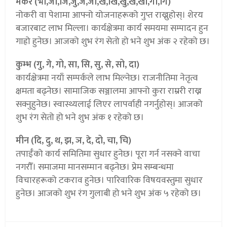
मकर (भो,जा,जि,जु,जे,जो,ख,खि,खु,खे,खो,गा,गि)
नोकरी वा पेशामा आफ्नो योजनाहरूको गुप्त राख्नुहोस्। शेरय
बजारबाट लाभ मिल्ला। कार्यक्षेत्रमा कार्य समयमा सम्पादन हुन
गाह्रो हुनेछ। आजको शुभ रंग सेतो हो भने शुभ अंक २ रहेको छ।
कुम्भ (गु, गे, गो, सा, सि, सु, से, सो, दा)
कार्यक्षेत्रमा नयाँ सम्पर्कले लाभ मिल्नेछ। राजनीतिमा नेतृत्व
क्षमता बढ्नेछ। सामाजिक सञ्जालमा आफ्नो कुरा राम्ररी राख्न
सक्नुहुनेछ। स्वास्थ्यलाई लिएर लापर्वाही नगर्नुहोस्। आजको
शुभ रंग सेतो हो भने शुभ अंक १ रहेको छ।
मीन (दि, दु, थ, झ, ञ, दे, दो, चा, चि)
तपाईँको कार्य समितिमा सुधार हुनेछ। पूरा गर्न नसक्ने वाचा
नगरौँ। समाजमा मानसम्मान बढ्नेछ। प्रेम सम्बन्धमा
विचारहरूको टकराव हुनेछ। पारिवारिक विषयवस्तुमा सुधार
हुनेछ। आजको शुभ रंग गुलाबी हो भने शुभ अंक ५ रहेको छ।