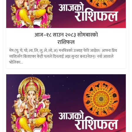
आज–१८ साउन २०८३ सोमबारको
राशिफल
मेष (चु, चे, चो, ला, लि, लु, ले, लो, अ) मनभित्रको उत्साह फेरि जाग्नेछ। आफ्ना प्रिय
व्यक्तिसँग बिताएका केही पलले दिनलाई अझ सुन्दर बनाउनेछन्। नयाँ आशाले
भोलिका...