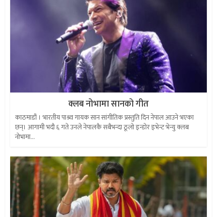
क्लब नोभामा सानको गीत
काठमाडौं । भारतीय पाश्र्व गायक सान सांगीतिक प्रस्तुति दिन नेपाल आउने भएका
छन्। आगामी भदौ ६ गते उनले नेपालकै सबैभन्दा ठूलो इन्डोर इभेन्ट भेन्यु क्लब
नोभामा...