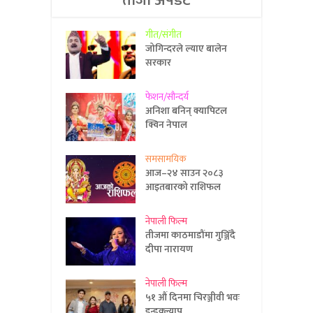
ताजा अपडेट
गीत/संगीत
जोगिन्दरले ल्याए बालेन
सरकार
फेशन/सौन्दर्य
अनिशा बनिन् क्यापिटल
क्विन नेपाल
समसामयिक
आज–२४ साउन २०८३
आइतबारको राशिफल
नेपाली फिल्म
तीजमा काठमाडौंमा गुञ्जिँदै
दीपा नारायण
नेपाली फिल्म
५१ औं दिनमा चिरञ्जीवी भवः
इन्डक्ल्याप