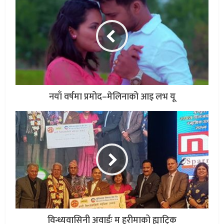
नयाँ वर्षमा प्रमोद–मेलिनाको आइ लभ यू
विन्ध्यवासिनी अवार्डः म हुरीमाको ह्याट्रिक