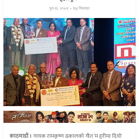
by
पुस १६, २०७४
चित्रलहर
काठमाडौं ।
गायक रामकृष्ण ढकालको गीत ‘म हुरीमा दियो