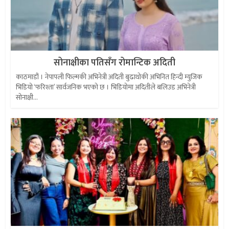
सोनाक्षीका पतिसँग रोमान्टिक अदिती
काठमाडौं । नेपापली फिल्मकी अभिनेत्री अदिती बुढाथोकी अभिनित हिन्दी म्युजिक
भिडियो ‘फरिश्ता’ सार्वजनिक भएको छ । भिडियोमा अदितीले बलिउड अभिनेत्री
सोनाक्षी...