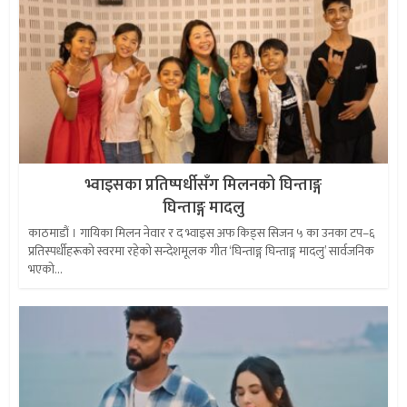
भ्वाइसका प्रतिष्पर्धीसँग मिलनको घिन्ताङ्ग
घिन्ताङ्ग मादलु
काठमाडौं । गायिका मिलन नेवार र द भ्वाइस अफ किड्स सिजन ५ का उनका टप–६
प्रतिस्पर्धीहरूको स्वरमा रहेको सन्देशमूलक गीत ‘घिन्ताङ्ग घिन्ताङ्ग मादलु’ सार्वजनिक
भएको...