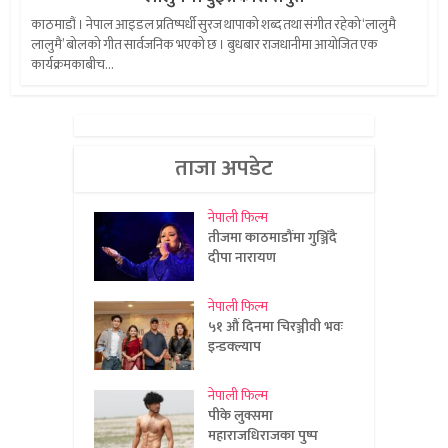
काठमाडौं । नेपाल आइडल प्रतिष्पर्धी सुरज थापाको शब्द तथा संगीत रहेको ‘लालुमै
लालुमै’ बोलको गीत सार्वजनिक भएको छ । बुधबार राजधानीमा आयोजित एक
कार्यक्रमकाबीच...
ताजा अपडेट
नेपाली फिल्म
तीजमा काठमाडौंमा गुञ्जिँदै
दीपा नारायण
नेपाली फिल्म
५१ औं दिनमा चिरञ्जीवी भवः
इन्डक्ल्याप
नेपाली फिल्म
पीके लुक्समा
महाराजधिराजका पुष्प