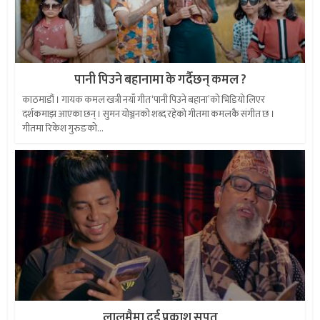
पानी पिउने बहानामा के गर्दैछन् कमल ?
काठमाडौं । गायक कमल खत्री नयाँ गीत ‘पानी पिउने बहाना’को भिडियो लिएर
दर्शकमाझ आएका छन् । सुमन योञ्जनको शब्द रहेको गीतमा कमलकै संगीत छ ।
गीतमा रिकेश गुरुङको...
लालुमैमा दुई प्रकाश सपुत