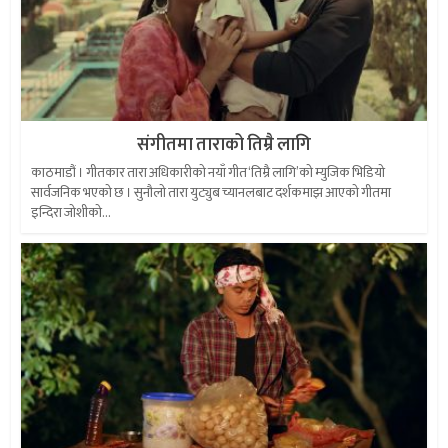
संगीतमा ताराको तिम्रै लागि
काठमाडौं । गीतकार तारा अधिकारीको नयाँ गीत ‘तिम्रै लागि’को म्युजिक भिडियो
सार्वजनिक भएको छ । सुनौलो तारा युट्युब च्यानलबाट दर्शकमाझ आएको गीतमा
इन्दिरा जोशीको...