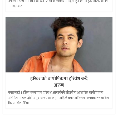
नेपाली फिल्म ‘मन बिनाको धन–२’ मा कलाकार अनबुन्ध हुने क्रम बढ्दो देखिएको छ
। मंगलबार...
हरिवंशको बायोपिकमा हरिवंश बन्दै
अरुण
काठमाडौं । हाँस्य कलाकार हरिवंश आचार्यको जीवनीमा आधारित बायोपिकमा
अभिनेता अरुण क्षेत्री अनुबन्ध भएका छन् । अहिले बक्सअफिसमा क्लबबस्टर साबित
फिल्म ‘गौथली’मा...