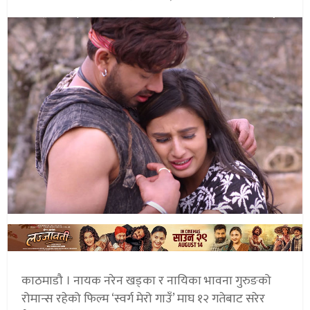
काठमाडौ । नायक नरेन खड्का र नायिका भावना गुरुङको
रोमान्स रहेको फिल्म ‘स्वर्ग मेरो गाउँ’ माघ १२ गतेबाट सरेर