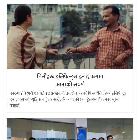
तिनीहरुः इलिफेन्ट्स इन द फगमा
आमाको संघर्ष
काठमाडौं । भदौ १९ गतेबाट प्रदर्शनको तयारीमा रहेको फिल्म ‘तिनीहरुः इलिफेन्ट्स
इन द फग’को म्युजिकल ट्रेलर सार्वजनिक भएको छ । ट्रेलरमा फिल्मका मुख्य
पात्रको...