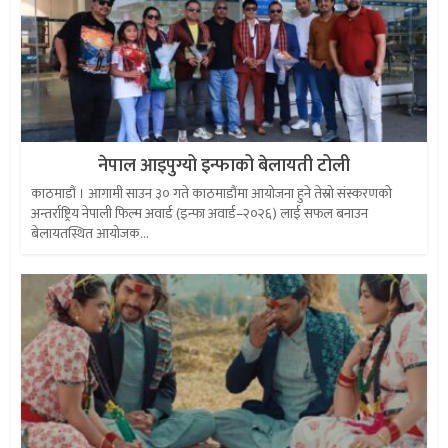
नेपाल आइपुग्यो इन्फाको बेलायती टोली
काठमाडौं । आगामी साउन ३० गते काठमाडौंमा आयोजना हुने तेस्रो संस्करणको
अन्तर्राष्ट्रिय नेपाली फिल्म अवार्ड (इन्फा अवार्ड–२०२६) लाई सफल बनाउन
बेलायतस्थित आयोजक...