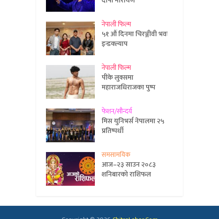
दीपा नारायण
नेपाली फिल्म
५१ औं दिनमा चिरञ्जीवी भवः
इन्डक्ल्याप
नेपाली फिल्म
पीके लुक्समा
महाराजधिराजका पुष्प
फेशन/सौन्दर्य
मिस युनिभर्स नेपालमा २५
प्रतिष्पर्धी
समसामयिक
आज–२३ साउन २०८३
शनिबारको राशिफल