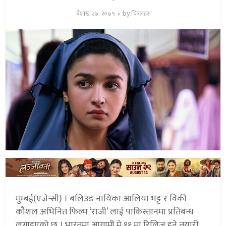
by
बैशाख २७, २०७५
चित्रलहर
मुम्बई(एजेन्सी) । बलिउड नायिका आलिया भट्ट र विकी
कौशल अभिनित फिल्म ‘राजी’ लाई पाकिस्तानमा प्रतिबन्ध
लगाइएको छ । भारतमा आगामी मे ११ मा रिलिज हुने तयारी