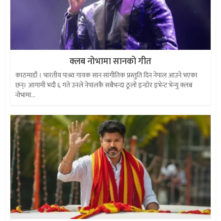
क्लब नोभामा सानको गीत
काठमाडौं । भारतीय पाश्र्व गायक सान सांगीतिक प्रस्तुति दिन नेपाल आउने भएका
छन्। आगामी भदौ ६ गते उनले नेपालकै सबैभन्दा ठूलो इन्डोर इभेन्ट भेन्यु क्लब
नोभामा...