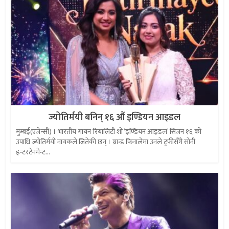
ज्योतिर्मयी बनिन् १६ औं इण्डियन आइडल
मुम्बई(एजेन्सी) । भारतीय गायन रियालिटी शो ‘इण्डियन आइडल’ सिजन १६ को
उपाधि ज्योतिर्मयी नायकले जितेकी छन् । ग्रान्ड फिनालेमा उनले ट्रफीसँगै सोनी
इन्टरटेनमेन्ट...