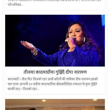
गते शनिवार...
तीजमा काठमाडौंमा गुञ्जिँदै दीपा नारायण
काठमाडौं । तीज गीत ‘तिजको रहर आयो बरिलै‘की गायिका दीपा नारायण झाको
यस पटक आगामी २० भदौमा काठमाडौँका बाँसबारीस्थित रमायल भेन्युमा गुञ्जिने
भएकी छन् । ‘तिजको रहर...