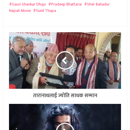
Gauri Shankar Dhuju
Pradeep Bhattarai
Sher Bahadur
Nepali Movie
Sunil Thapa
तारानाथलाई ज्योति साधक सम्मान