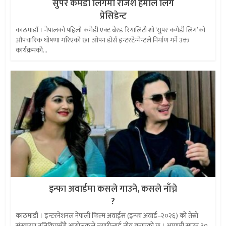
सुपर कमेडी लिगमा राजेश हमाल लिग
प्रेसिडेन्ट
काठमाडौं । नेपालको पहिलो कमेडी एक्ट बेस्ड रियालिटी शो ‘सुपर कमेडी लिग’को
औपचारिक घोषणा गरिएको छ। ओपन डोर्स इन्टरटेन्मेन्टले निर्माण गर्ने उक्त
कार्यक्रमको...
इन्फा अवार्डमा कसले गाउने, कसले नाँच्ने
?
काठमाडौं । इन्टरनेशनल नेपाली फिल्म अवार्ड्स (इन्फा अवार्ड–२०२६) को तेस्रो
संस्करण नजिकिएसँगै आयोजकले तयारीलाई तीव्र बनाएको छ । आगामी साउन ३०