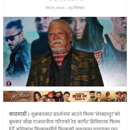
by
माघ १८, २०७४
चित्रलहर
काठमाडौं ।
शुक्रबारबाट प्रदर्शनमा आउने फिल्म ‘शेरबहादुर’को
बुधबार साँझ राजधानीमा गरिएको रेड कार्पेट प्रिमियरमा फिल्म
हेर्ने अधिकांश फिल्मकर्मीले फिल्मको कथाबस्तु रुचाएका छन्