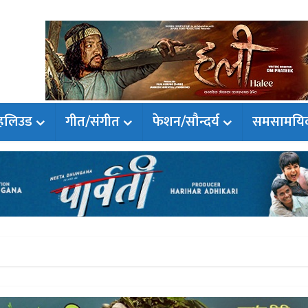
हलिउड
गीत/संगीत
फेशन/सौन्दर्य
समसामयि