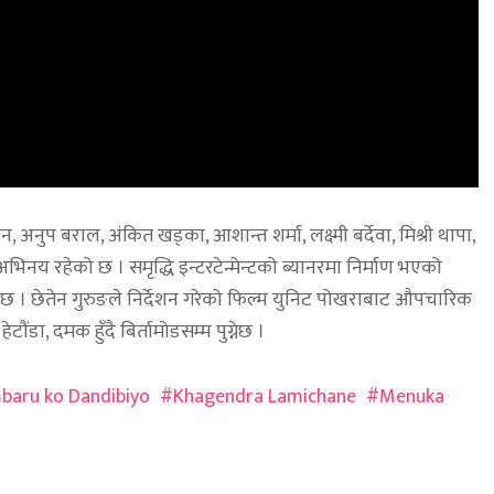
ान, अनुप बराल, अंकित खड्का, आशान्त शर्मा, लक्ष्मी बर्देवा, मिश्री थापा,
नय रहेको छ । समृद्धि इन्टरटेन्मेन्टको ब्यानरमा निर्माण भएको
ी छ । छेतेन गुरुङले निर्देशन गरेको फिल्म युनिट पोखराबाट औपचारिक
टौंडा, दमक हुँदै बिर्तामोडसम्म पुग्नेछ ।
baru ko Dandibiyo
Khagendra Lamichane
Menuka