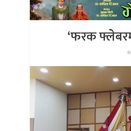
‘फरक फ्लेबरम
चै