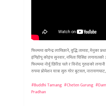
फिल्ममा खगेन्द्र लामिछाने, वुद्धि तामाङ, मेनुका प्रध
इंगिहोपू कोइंच सुनवार, नमिता घिसिङ लगायतको अभि
फिल्ममा नोर्वु छिरिङ घले र विनोद गुरुङको लगान
रुपमा प्रोमेशन यात्रा सुरु गरेर बुटवल, नारायणघाट, हे
Buddhi Tamang
Cheten Gurung
Dam
Pradhan