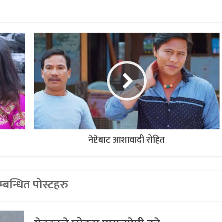
नेप्टेबाट आशावादी रोहित
्बन्धित पोस्टहरु