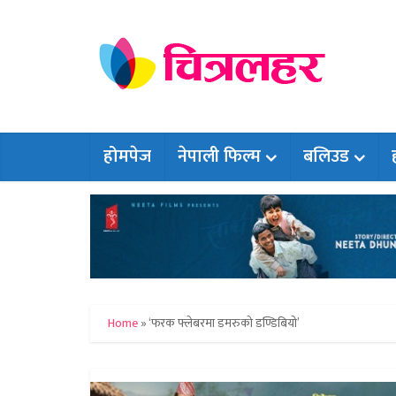
होमपेज
नेपाली फिल्म
बलिउड
Home
»
‘फरक फ्लेबरमा डमरुको डण्डिबियो’