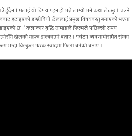
त्रै हुँदैन । मलाई यो बिषय गहन हो भन्ने लाग्यो भने कथा लेख्छु । चल्ने
िय खेलबाट हटाइएको डण्डीबियो खेललाई प्रमुख विषयबस्तु बनाएको भएता
देखाइएको छ ।’ कलाकार बुद्धि तामाङले फिल्मले पछिल्लो समय
राउनेसँगै खेलको महत्व झल्काउने बताए । पर्यटन व्यवसायीसमेत रहेका
फिल्म भन्दा विल्कुल फरक स्वादमा फिल्म बनेको बताए ।