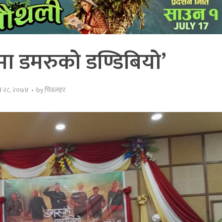
ा डमरुको डण्डिबियो’
त्र २८, २०७४
by
चित्रलहर