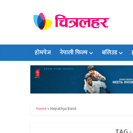
होमपेज
नेपाली फिल्म
बलिउड
Home
»
Nepathya Band
TAG 