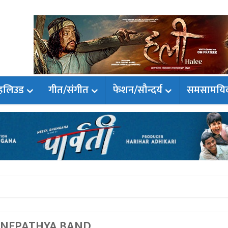
हलिउड
गीत/संगीत
फेशन/सौन्दर्य
समसामयि
- NEPATHYA BAND