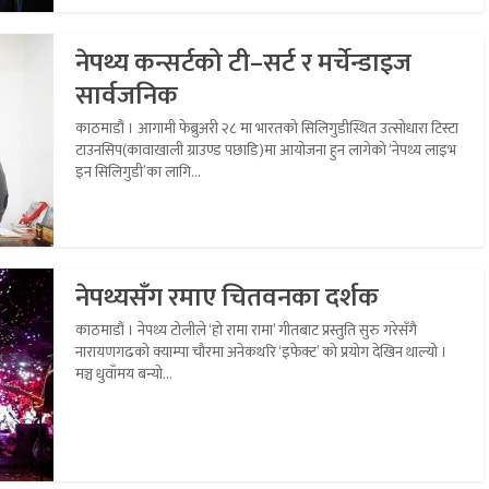
नेपथ्य कन्सर्टको टी–सर्ट र मर्चेन्डाइज
सार्वजनिक
काठमाडौं । आगामी फेब्रुअरी २८ मा भारतको सिलिगुडीस्थित उत्सोधारा टिस्टा
टाउनसिप(कावाखाली ग्राउण्ड पछाडि)मा आयोजना हुन लागेको ‘नेपथ्य लाइभ
इन सिलिगुडी’का लागि...
नेपथ्यसँग रमाए चितवनका दर्शक
काठमाडौं । नेपथ्य टोलीले ‘हो रामा रामा’ गीतबाट प्रस्तुति सुरु गरेसँगै
नारायणगढको क्याम्पा चौरमा अनेकथरि ‘इफेक्ट’ को प्रयोग देखिन थाल्यो ।
मञ्च धुवाँमय बन्यो...